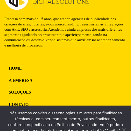
Empresa com mais de 15 anos, que atende agências de publicidade nas
criações de sites, hotsites, e-commerce, landing pages, sistemas, integrações
com APIs, SEO e assessoria. Atendemos ainda empresas dos mais diferentes
segmentos ajudando no crescimento e aperfeiçoamento, tando na
comunicação ou desenvolvendo sistemas que auxiliam no acompanhamento
e melhoria de processos.
HOME
A EMPRESA
SOLUÇÕES
CONTATO
Nós usamos cookies ou tecnologias similares para finalidades
WhatsApp
12 98125-1835
técnicas e, com seu consentimento, outras finalidades,
conforme especificado na Politica de Privacidade. Você poderá
consentir o uso de tais tecnologias ao usar o botão “Aceitar”.