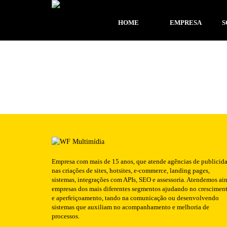
Publicado em: 24/06/2016
HOME
EMPRESA
S
Empresa com mais de 15 anos, que atende agências de publicid
nas criações de sites, hotsites, e-commerce, landing pages,
sistemas, integrações com APIs, SEO e assessoria. Atendemos ai
empresas dos mais diferentes segmentos ajudando no crescimen
e aperfeiçoamento, tando na comunicação ou desenvolvendo
sistemas que auxiliam no acompanhamento e melhoria de
processos.