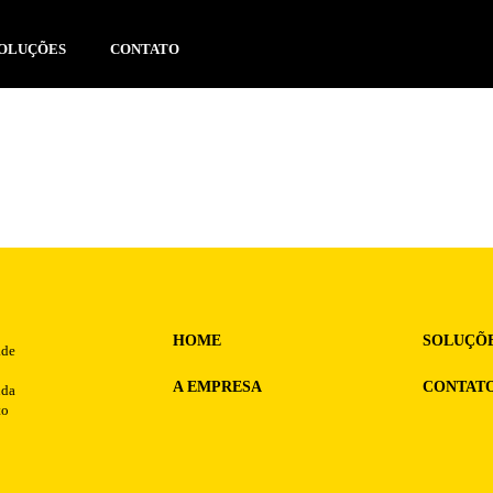
OLUÇÕES
CONTATO
NOTÍC
HOME
SOLUÇÕ
ade
A EMPRESA
CONTAT
nda
to