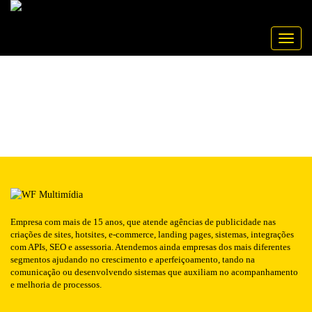
Publicado em: 24/06/2016
MINUANO
NOTÍCIA
Toggle
Empresa com mais de 15 anos, que atende agências de publicidade nas
criações de sites, hotsites, e-commerce, landing pages, sistemas, integrações
com APIs, SEO e assessoria. Atendemos ainda empresas dos mais diferentes
segmentos ajudando no crescimento e aperfeiçoamento, tando na
comunicação ou desenvolvendo sistemas que auxiliam no acompanhamento
e melhoria de processos.