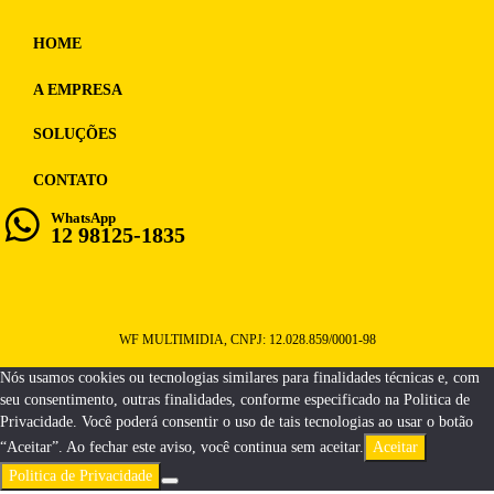
HOME
A EMPRESA
SOLUÇÕES
CONTATO
WhatsApp
12 98125-1835
WF MULTIMIDIA, CNPJ: 12.028.859/0001-98
Nós usamos cookies ou tecnologias similares para finalidades técnicas e, com
seu consentimento, outras finalidades, conforme especificado na Politica de
Privacidade. Você poderá consentir o uso de tais tecnologias ao usar o botão
“Aceitar”. Ao fechar este aviso, você continua sem aceitar.
Aceitar
Politica de Privacidade