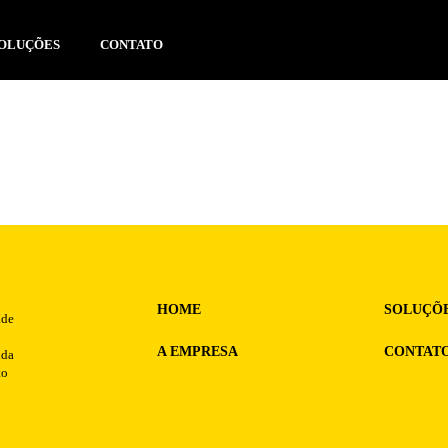
OLUÇÕES
CONTATO
NOTÍC
HOME
SOLUÇÕ
ade
A EMPRESA
CONTAT
nda
to