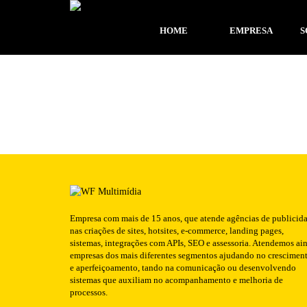
Publicado em: 24/06/2016
HOME
EMPRESA
S
Empresa com mais de 15 anos, que atende agências de publicid
nas criações de sites, hotsites, e-commerce, landing pages,
sistemas, integrações com APIs, SEO e assessoria. Atendemos ai
empresas dos mais diferentes segmentos ajudando no crescimen
e aperfeiçoamento, tando na comunicação ou desenvolvendo
sistemas que auxiliam no acompanhamento e melhoria de
processos.