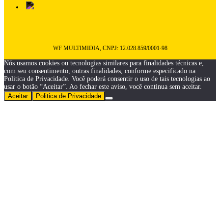
WF MULTIMIDIA, CNPJ: 12.028.859/0001-98
Nós usamos cookies ou tecnologias similares para finalidades técnicas e,
com seu consentimento, outras finalidades, conforme especificado na
Politica de Privacidade. Você poderá consentir o uso de tais tecnologias ao
usar o botão “Aceitar”. Ao fechar este aviso, você continua sem aceitar.
Aceitar
Politica de Privacidade