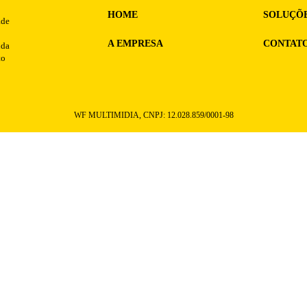
HOME
SOLUÇÕ
ade
A EMPRESA
CONTAT
nda
to
WF MULTIMIDIA, CNPJ: 12.028.859/0001-98