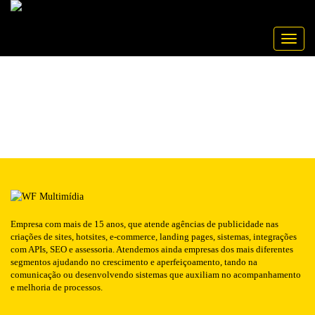
Publicado em: 15/02/2014
NTEC
NOTÍCIA
Toggle
Empresa com mais de 15 anos, que atende agências de publicidade nas
criações de sites, hotsites, e-commerce, landing pages, sistemas, integrações
com APIs, SEO e assessoria. Atendemos ainda empresas dos mais diferentes
segmentos ajudando no crescimento e aperfeiçoamento, tando na
comunicação ou desenvolvendo sistemas que auxiliam no acompanhamento
e melhoria de processos.