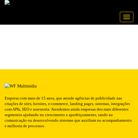
Publicado em: 11/11/2022
SCREENSHOT
NOTÍCIA
Toggle
Empresa com mais de 15 anos, que atende agências de publicidade nas
criações de sites, hotsites, e-commerce, landing pages, sistemas, integrações
com APIs, SEO e assessoria. Atendemos ainda empresas dos mais diferentes
segmentos ajudando no crescimento e aperfeiçoamento, tando na
comunicação ou desenvolvendo sistemas que auxiliam no acompanhamento
e melhoria de processos.