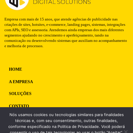
Empresa com mais de 15 anos, que atende agências de publicidade nas
criações de sites, hotsites, e-commerce, landing pages, sistemas, integrações
com APIs, SEO e assessoria. Atendemos ainda empresas dos mais diferentes
segmentos ajudando no crescimento e aperfeiçoamento, tando na
comunicação ou desenvolvendo sistemas que auxiliam no acompanhamento
e melhoria de processos.
HOME
A EMPRESA
SOLUÇÕES
CONTATO
Nós usamos cookies ou tecnologias similares para finalidades
WhatsApp
12 98125-1835
técnicas e, com seu consentimento, outras finalidades,
conforme especificado na Politica de Privacidade. Você poderá
consentir o uso de tais tecnologias ao usar o botão “Aceitar”.